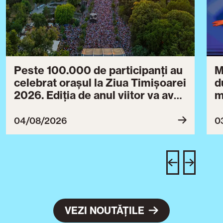
Peste 100.000 de participanți au
M
celebrat orașul la Ziua Timișoarei
d
2026. Ediția de anul viitor va avea
m
loc între 30 iulie și 3 august 2027
B
ce
04/08/2026
0
T
u
c
VEZI NOUTĂȚILE