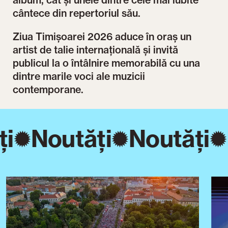
album, cât și unele dintre cele mai iubite
cântece din repertoriul său.
Ziua Timișoarei 2026 aduce în oraș un
artist de talie internațională și invită
publicul la o întâlnire memorabilă cu una
dintre marile voci ale muzicii
contemporane.
i
Noutăți
Noutăți