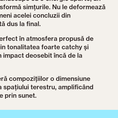
nsformă simțurile. Nu le deformează
meni acelei concluzii din
 dus la final.
perfect în atmosfera propusă de
in tonalitatea foarte catchy și
n impact deosebit încă de la
eră compozițiilor o dimensiune
 spațiului terestru, amplificând
e prin sunet.