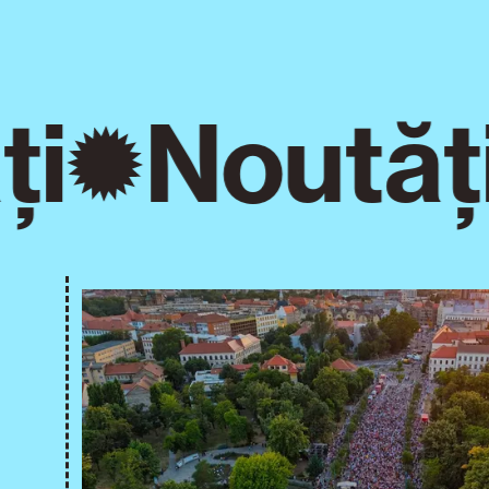
i
Noutăți