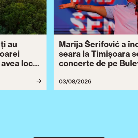
ți au
Marija Šerifović a î
șoarei
seara la Timișoara s
a avea loc
concerte de pe Bulev
27
Brătianu dedicate ce
Ziua Timișoarei cont
03/08/2026
ultimă serie de even