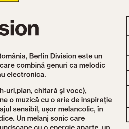
ision
România, Berlin Division este un
 care combină genuri ca melodic
u electronica.
-uri,pian, chitară și voce),
ne o muzică cu o arie de inspirație
jul sensibil, ușor melancolic, în
dice. Un melanj sonic care
oundscape cu o energie aparte, un