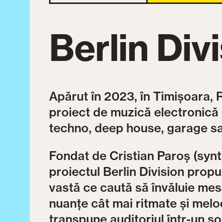
Berlin Div
Apărut în 2023, în Timișoara, 
proiect de muzică electronică
techno, deep house, garage sa
Fondat de Cristian Paroș (synth
proiectul Berlin Division propu
vastă ce caută să învăluie mesa
nuanțe cât mai ritmate și melo
transpune auditoriul într-un s