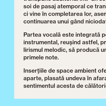
soi de pasaj atemporal ce tra
ci vine în completarea lor, ase
continuarea unui gând niciodată
Partea vocală este integrată 
instrumental, reușind astfel, pr
lirismul melodic, să producă u
primele note.
Inserțiile de space ambient of
aparte, plasată undeva în afara
sentimentul acesta de călători