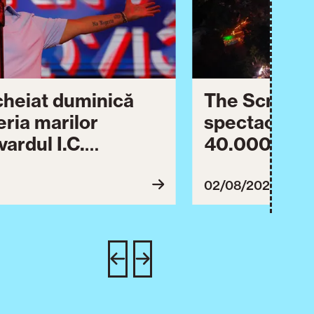
ncheiat duminică
The Script ș
eria marilor
spectaculos 
ardul I.C.
40.000 de pa
lebrării orașului.
împreună Tim
inuă astăzi cu o
evenimentul
02/08/2026
imente culturale