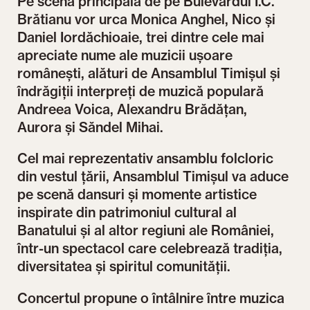
Pe scena principală de pe Bulevardul I.C.
Brătianu vor urca Monica Anghel, Nico și
Daniel Iordăchioaie, trei dintre cele mai
apreciate nume ale muzicii ușoare
românești, alături de Ansamblul Timișul și
îndrăgiții interpreți de muzică populară
Andreea Voica, Alexandru Brădățan,
Aurora și Săndel Mihai.
Cel mai reprezentativ ansamblu folcloric
din vestul țării, Ansamblul Timișul va aduce
pe scenă dansuri și momente artistice
inspirate din patrimoniul cultural al
Banatului și al altor regiuni ale României,
într-un spectacol care celebrează tradiția,
diversitatea și spiritul comunității.
Concertul propune o întâlnire între muzica