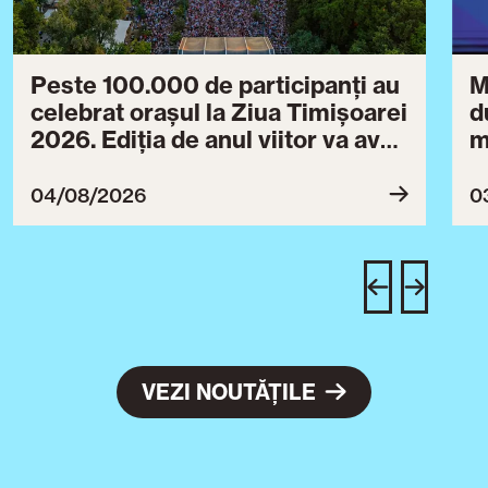
Peste 100.000 de participanți au
M
celebrat orașul la Ziua Timișoarei
d
2026. Ediția de anul viitor va avea
m
loc între 30 iulie și 3 august 2027
B
ce
04/08/2026
0
T
u
c
VEZI NOUTĂȚILE