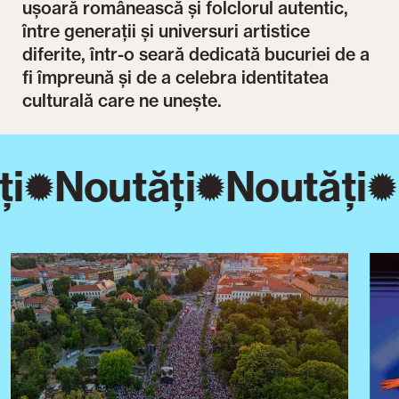
ușoară românească și folclorul autentic,
între generații și universuri artistice
diferite, într-o seară dedicată bucuriei de a
fi împreună și de a celebra identitatea
culturală care ne unește.
i
Noutăți
Noutăți