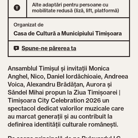
Alte adaptări pentru persoane cu
mobilitate redusă (liză, lift, platformă)
Organizat de
Casa de Cultură a Municipiului Timișoara
Spune-ne părerea ta
Ansamblul Timișul și invitații Monica
Anghel, Nico, Daniel Iordăchioaie, Andreea
Voica, Alexandru Brădățan, Aurora și
Săndel Mihai propun la Ziua Timișoarei |
Timișoara City Celebration 2026 un
spectacol dedicat valorilor muzicale care
au marcat generații și au contribuit la
definirea identității culturale românești.