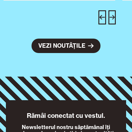
u
c
VEZI NOUTĂȚILE
Rămâi conectat cu vestul.
Newsletterul nostru săptămânal îți