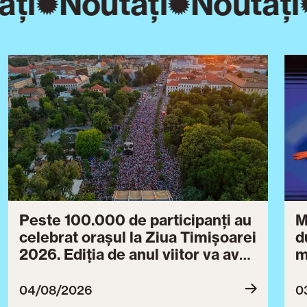
ăți
Noutăți
Noutăți
Peste 100.000 de participanți au
M
celebrat orașul la Ziua Timișoarei
d
2026. Ediția de anul viitor va avea
m
loc între 30 iulie și 3 august 2027
B
ce
04/08/2026
0
T