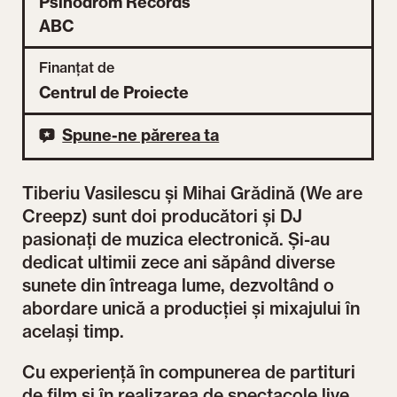
Psihodrom Records
ABC
Finanțat de
Centrul de Proiecte
Spune-ne părerea ta
Tiberiu Vasilescu și Mihai Grădină (We are
Creepz) sunt doi producători și DJ
pasionați de muzica electronică. Și-au
dedicat ultimii zece ani săpând diverse
sunete din întreaga lume, dezvoltând o
abordare unică a producției și mixajului în
același timp.
Cu experiență în compunerea de partituri
de film și în realizarea de spectacole live