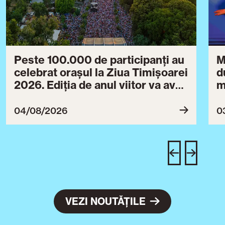
Peste 100.000 de participanți au
M
celebrat orașul la Ziua Timișoarei
d
2026. Ediția de anul viitor va avea
m
loc între 30 iulie și 3 august 2027
B
ce
04/08/2026
0
T
u
c
VEZI NOUTĂȚILE