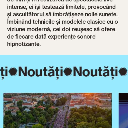
intense, ei își testează limitele, provocând
și ascultătorul să îmbrățișeze noile sunete.
Îmbinând tehnicile și modelele clasice cu o
viziune modernă, cei doi reușesc să ofere
de fiecare dată experiențe sonore
hipnotizante.
ți
Noutăți
Noutăți