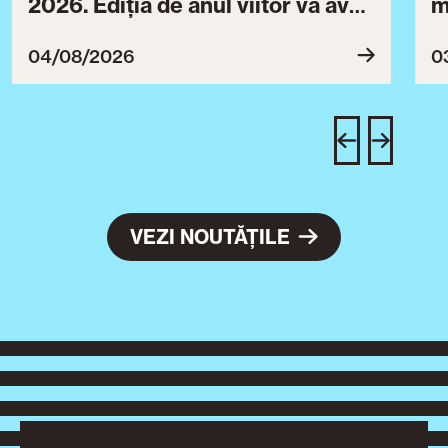
2026. Ediția de anul viitor va avea
m
loc între 30 iulie și 3 august 2027
B
ce
04/08/2026
0
T
u
c
VEZI NOUTĂȚILE