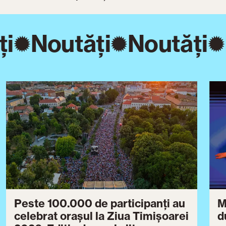
i
Noutăți
Noutăți
Peste 100.000 de participanți au
M
celebrat orașul la Ziua Timișoarei
d