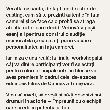
Vei afla ce caută, de fapt, un director de
casting, cum să te prezinți autentic în fața
camerei și ce face ca o probă să atragă
atenția celor care decid. Vei învăța pașii
esențiali pentru a construi o audiție
memorabilă și cum să-ți pui în valoare
personalitatea în fața camerei.
Iar miza e una reală: la finalul workshopului,
câțiva dintre participanți vor fi selectați
pentru roluri principale într-un film ce va
avea premiera în cadrul celei de-a zecea
ediții Les Films de Cannes à Timișoara.
Vino să înveți, să crești și să-ți deschizi noi
drumuri în actorie — împreună cu o echipă
care crede în potențialul tău.