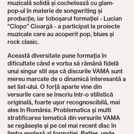
muzicală solidă și cochetează cu glam-
pop-ul în materie de songwriting și
producție, iar toboșarul formației - Lucian
"Clopo" Cioargă - a participat la proiecte
muzicale care au acoperit pop, blues și
rock clasic.
Această diversitate pune formația în
dificultate când e vorba să rămână fidelă
unui singur stil așa că discurile VAMA sunt
mereu marcate de o dinamică interesantă a
set list-ului. O forță aparte vine din
versurile care se înscriu într-o stilistică
originală, foarte ușor recognoscibilă, mai
ales în România. Problematica și multi
stratificarea tematică din versurile VAMA
se regăsește și pe cel mai recent disc în
limba engleză al formației, Better, unde