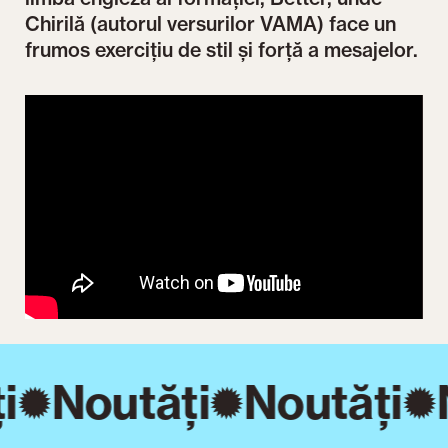
Chirilă (autorul versurilor VAMA) face un
frumos exercițiu de stil și forță a mesajelor.
i
Noutăți
Noutăți