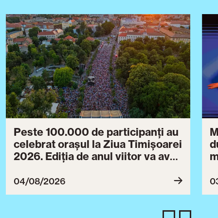
Peste 100.000 de participanți au
M
celebrat orașul la Ziua Timișoarei
d
2026. Ediția de anul viitor va avea
m
loc între 30 iulie și 3 august 2027
B
ce
04/08/2026
0
T
u
c