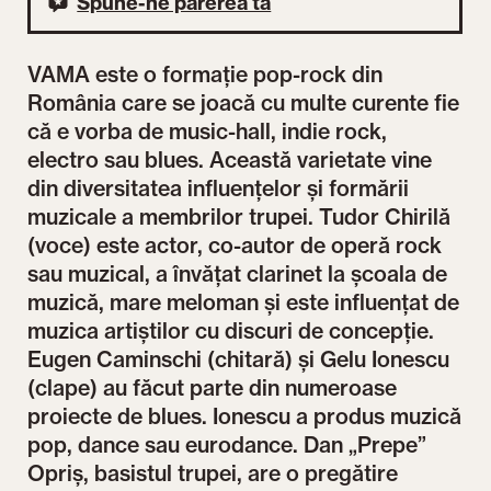
Spune-ne părerea ta
VAMA este o formație pop-rock din
România care se joacă cu multe curente fie
că e vorba de music-hall, indie rock,
electro sau blues. Această varietate vine
din diversitatea influențelor și formării
muzicale a membrilor trupei. Tudor Chirilă
(voce) este actor, co-autor de operă rock
sau muzical, a învățat clarinet la școala de
muzică, mare meloman și este influențat de
muzica artiștilor cu discuri de concepție.
Eugen Caminschi (chitară) și Gelu Ionescu
(clape) au făcut parte din numeroase
proiecte de blues. Ionescu a produs muzică
pop, dance sau eurodance. Dan „Prepe”
Opriş, basistul trupei, are o pregătire