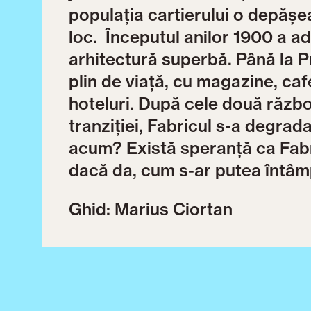
populația cartierului o depășea
loc. Începutul anilor 1900 a a
arhitectură superbă. Până la P
plin de viață, cu magazine, cafe
hoteluri. După cele două războ
tranziției, Fabricul s-a degrada
acum? Există speranță ca Fabri
dacă da, cum s-ar putea întâm
Ghid: Marius Ciortan