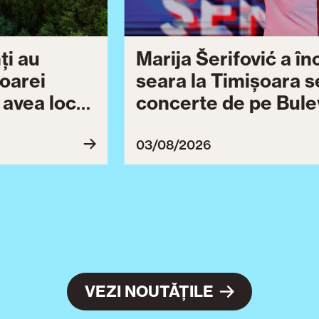
ți au
Marija Šerifović a î
șoarei
seara la Timișoara s
a avea loc
concerte de pe Bulev
27
Brătianu dedicate ce
Ziua Timișoarei cont
03/08/2026
ultimă serie de even
VEZI NOUTĂȚILE