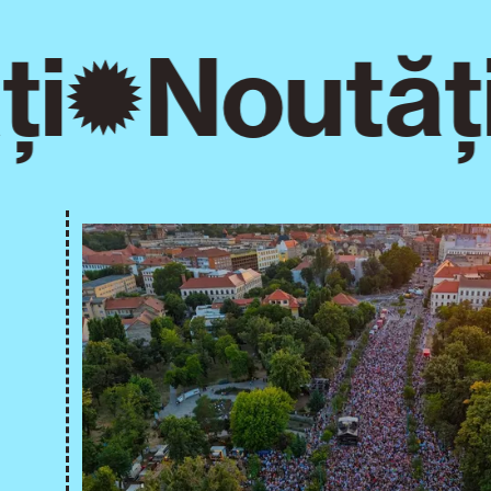
i
Noutăți