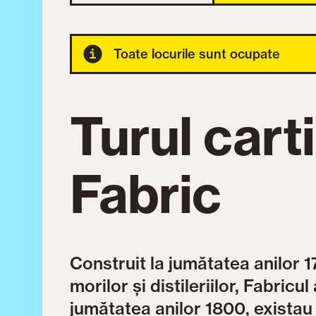
Toate locurile sunt ocupate
Turul carti
Fabric
Construit la jumătatea anilor 1
morilor și distileriilor, Fabric
jumătatea anilor 1800, existau d