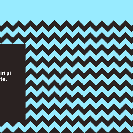
ri și
te.