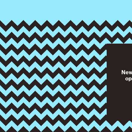
News
op