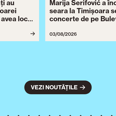
ți au
Marija Šerifović a î
șoarei
seara la Timișoara s
a avea loc
concerte de pe Bulev
27
Brătianu dedicate ce
Ziua Timișoarei cont
03/08/2026
ultimă serie de even
VEZI NOUTĂȚILE