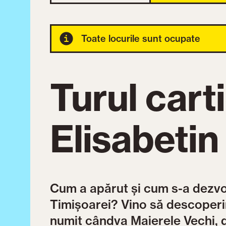
Toate locurile sunt ocupate
Turul carti
Elisabetin
Cum a apărut și cum s-a dezvolt
Timișoarei? Vino să descoperi
numit cândva Maierele Vechi, d