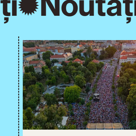
i
Noutăți