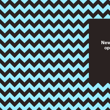
News
op