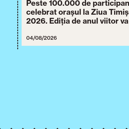
Peste 100.000 de participan
celebrat orașul la Ziua Timi
2026. Ediția de anul viitor v
între 30 iulie și 3 august 20
04/08/2026