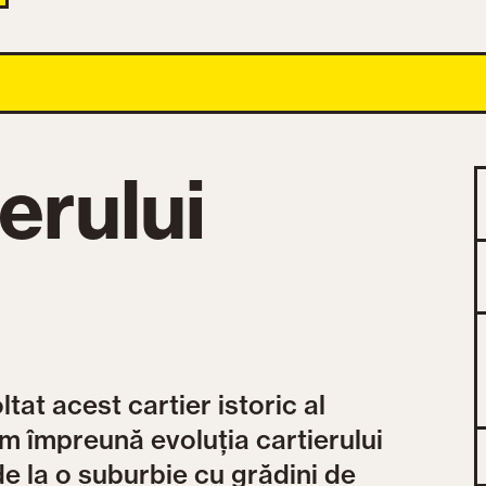
erului
at acest cartier istoric al
m împreună evoluția cartierului
e la o suburbie cu grădini de