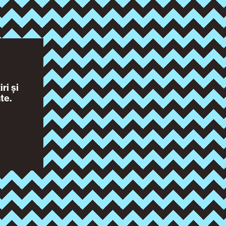
ri și
te.