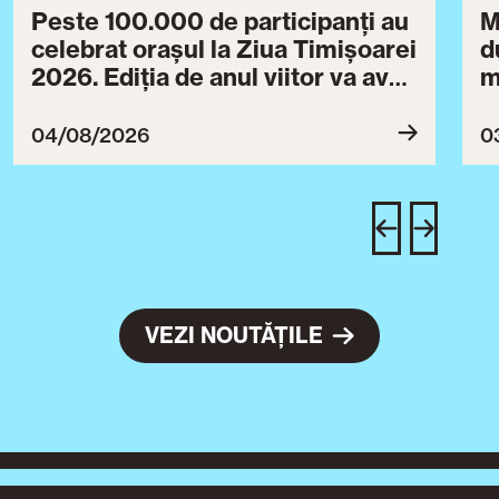
Peste 100.000 de participanți au
M
celebrat orașul la Ziua Timișoarei
d
2026. Ediția de anul viitor va avea
m
loc între 30 iulie și 3 august 2027
B
ce
04/08/2026
0
T
u
c
VEZI NOUTĂȚILE