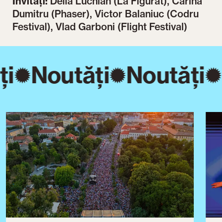
Invitați:
Delia Luchian (La Figurat), Carina
Dumitru (Phaser), Victor Balaniuc (Codru
Festival), Vlad Garboni (Flight Festival)
ți
Noutăți
Noutăți