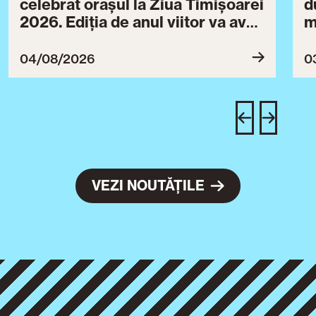
celebrat orașul la Ziua Timișoarei
d
2026. Ediția de anul viitor va avea
m
loc între 30 iulie și 3 august 2027
B
ce
04/08/2026
0
T
u
c
VEZI NOUTĂȚILE