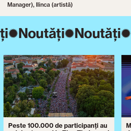
Manager), Ilinca (artistă)
ți
Noutăți
Noutăți
Peste 100.000 de participanți au
M