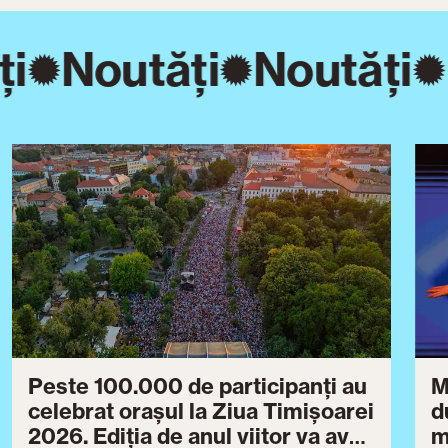
i
Noutăți
Noutăți
Peste 100.000 de participanți au
M
celebrat orașul la Ziua Timișoarei
d
2026. Ediția de anul viitor va avea
m