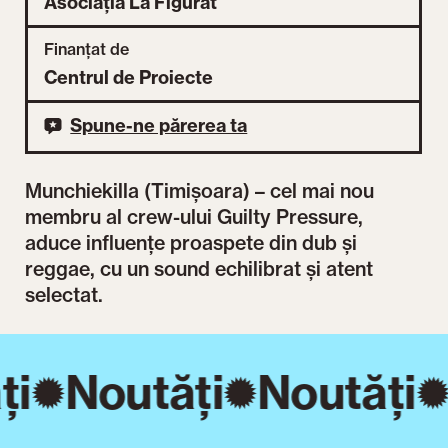
Asociația La Figurat
Finanțat de
Centrul de Proiecte
Spune-ne părerea ta
Munchiekilla (Timișoara) – cel mai nou
membru al crew-ului Guilty Pressure,
aduce influențe proaspete din dub și
reggae, cu un sound echilibrat și atent
selectat.
ți
Noutăți
Noutăți