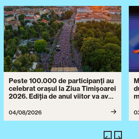
Peste 100.000 de participanți au
M
celebrat orașul la Ziua Timișoarei
d
2026. Ediția de anul viitor va avea
m
loc între 30 iulie și 3 august 2027
B
ce
04/08/2026
0
T
u
c