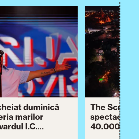
ncheiat duminică
The Script ș
eria marilor
spectaculos 
ardul I.C.
40.000 de pa
lebrării orașului.
împreună Tim