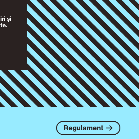
ri și
te.
Regulament