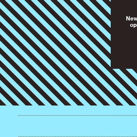
News
op