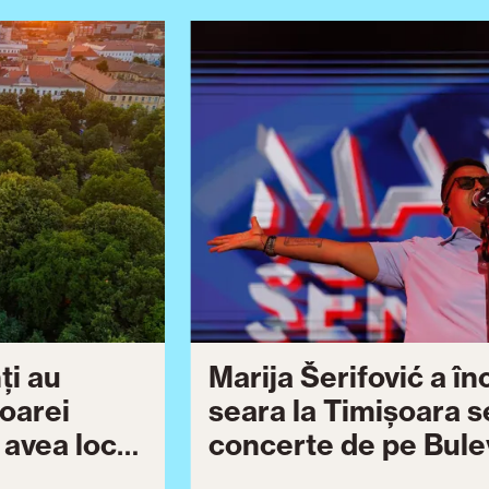
ți au
Marija Šerifović a î
șoarei
seara la Timișoara s
a avea loc
concerte de pe Bulev
27
Brătianu dedicate ce