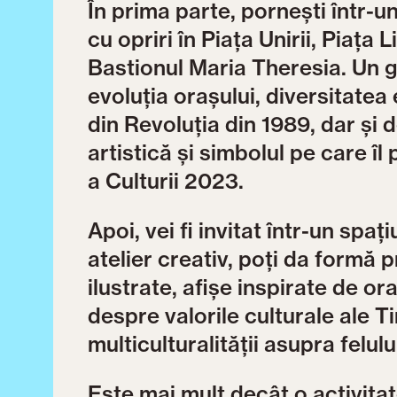
În prima parte, pornești într-un
cu opriri în Piața Unirii, Piața Li
Bastionul Maria Theresia. Un g
evoluția orașului, diversitatea
din Revoluția din 1989, dar și 
artistică și simbolul pe care îl
a Culturii 2023.
Apoi, vei fi invitat într-un spaț
atelier creativ, poți da formă pr
ilustrate, afișe inspirate de or
despre valorile culturale ale Ti
multiculturalității asupra felulu
Este mai mult decât o activitat