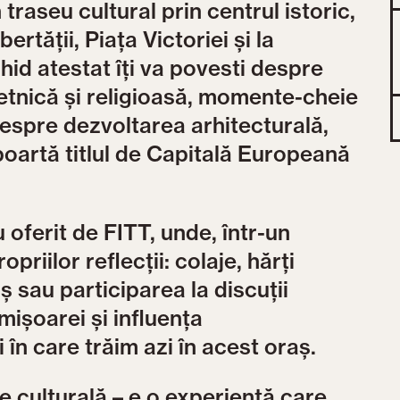
 traseu cultural prin centrul istoric,
bertății, Piața Victoriei și la
hid atestat îți va povesti despre
 etnică și religioasă, momente-cheie
despre dezvoltarea arhitecturală,
 poartă titlul de Capitală Europeană
iu oferit de FITT, unde, într-un
opriilor reflecții: colaje, hărți
aș sau participarea la discuții
mișoarei și influența
i în care trăim azi în acest oraș.
e culturală – e o experiență care