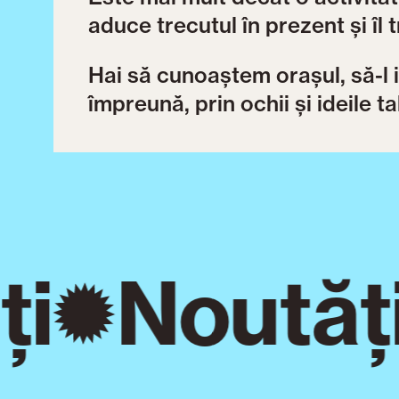
aduce trecutul în prezent și îl 
Hai să cunoaștem orașul, să-l 
împreună, prin ochii și ideile ta
i
Noutăți