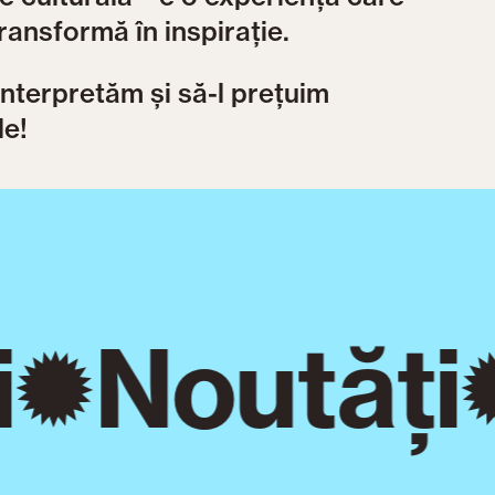
transformă în inspirație.
interpretăm și să-l prețuim
le!
Noutăți