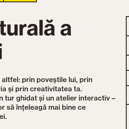
turală a
i
ltfel: prin poveștile lui, prin
a și prin creativitatea ta.
tur ghidat și un atelier interactiv –
vor să înțeleagă mai bine ce
ei.