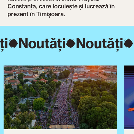
Constanța, care locuiește și lucrează în
prezent în Timișoara.
i
Noutăți
Noutăți