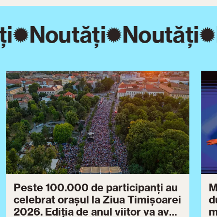
i
Noutăți
Noutăți
Peste 100.000 de participanți au
M
celebrat orașul la Ziua Timișoarei
d
2026. Ediția de anul viitor va avea
m