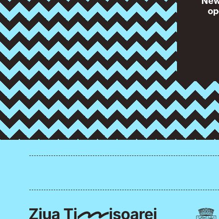
News
op