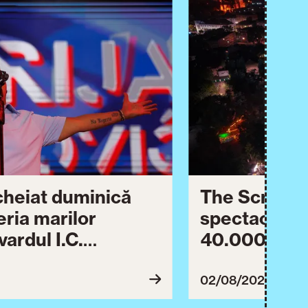
ncheiat duminică
The Script ș
eria marilor
spectaculos 
ardul I.C.
40.000 de pa
lebrării orașului.
împreună Tim
inuă astăzi cu o
evenimentul
02/08/2026
imente culturale