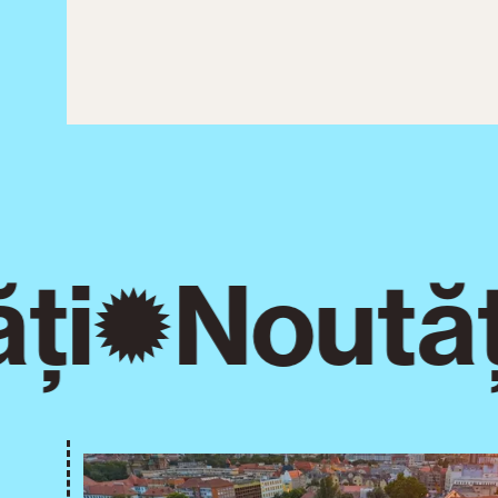
ți
Noutăț