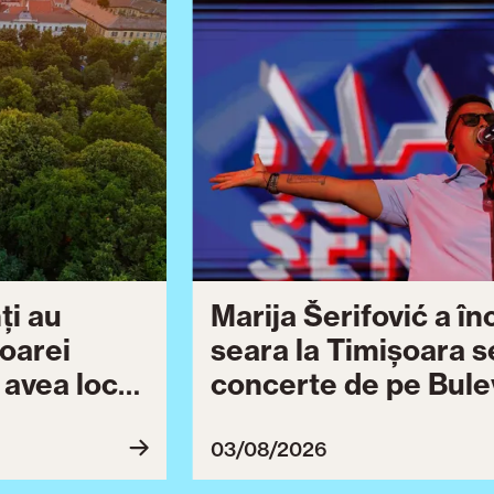
ți au
Marija Šerifović a î
șoarei
seara la Timișoara s
a avea loc
concerte de pe Bulev
27
Brătianu dedicate ce
Ziua Timișoarei cont
03/08/2026
ultimă serie de even