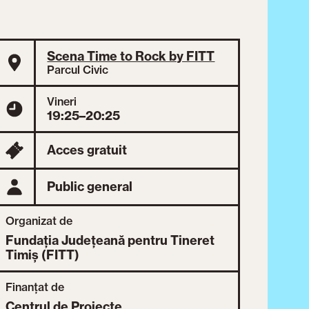
Scena Time to Rock by FITT
Parcul Civic
Vineri
19:25–20:25
Acces gratuit
Public general
Organizat de
Fundația Județeană pentru Tineret
Timiș (FITT)
Finanțat de
Centrul de Proiecte