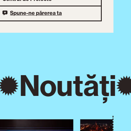
Spune-ne părerea ta
Noutăți