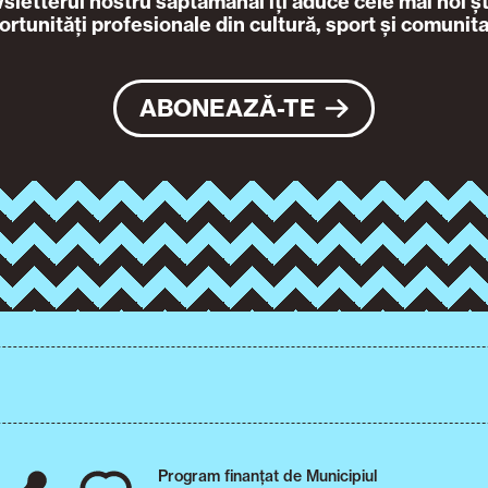
letterul nostru săptămânal îți aduce cele mai noi ști
ortunități profesionale din cultură, sport și comunita
ABONEAZĂ-TE
Program finanțat de Municipiul