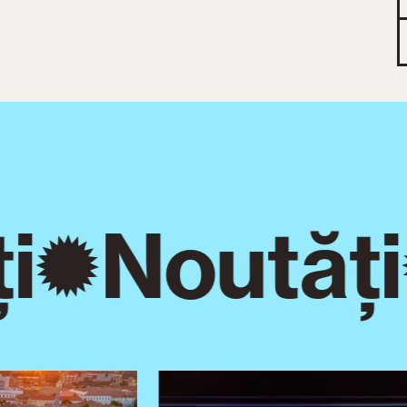
i
Noutăți