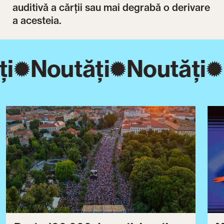
auditivă a cărții sau mai degrabă o derivare
a acesteia.
i
Noutăți
Noutăți