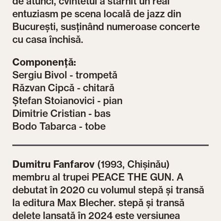
de atunci, cvintetul a stârnit un real
entuziasm pe scena locală de jazz din
București, susținând numeroase concerte
cu casa închisă.
Componență:
Sergiu Bivol - trompetă
Răzvan Cipcă - chitară
Ştefan Stoianovici - pian
Dimitrie Cristian - bas
Bodo Tabarca - tobe
Dumitru Fanfarov
(1993, Chișinău)
membru al trupei PEACE THE GUN. A
debutat în 2020 cu volumul stepă și transă
la editura Max Blecher. stepă și transă
delete lansată în 2024 este versiunea