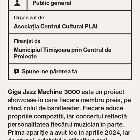
Public general
Organizat de
Asociația Centrul Cultural PLAI
Finanțat de
Municipiul Timișoara prin Centrul de
Proiecte
Spune-ne părerea ta
Giga Jazz Machine 3000
este un proiect
showcase în care fiecare membru preia, pe
rând, rolul de bandleader. Fiecare aduce
propriile compoziții, iar concertul reflectă
personalitatea fiecărui muzician în parte.
Prima apariție a avut loc în aprilie 2024, iar