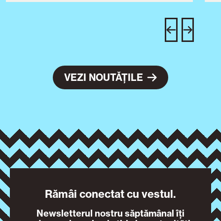
T
u
c
VEZI NOUTĂȚILE
Rămâi conectat cu vestul.
Newsletterul nostru săptămânal îți