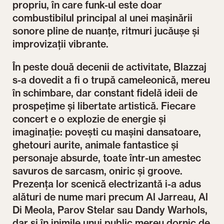
propriu, în care funk-ul este doar
combustibilul principal al unei mașinării
sonore pline de nuanțe, ritmuri jucăușe și
improvizații vibrante.
În peste două decenii de activitate, Blazzaj
s-a dovedit a fi o trupă cameleonică, mereu
în schimbare, dar constant fidelă ideii de
prospețime și libertate artistică. Fiecare
concert e o explozie de energie și
imaginație: povești cu mașini dansatoare,
ghetouri aurite, animale fantastice și
personaje absurde, toate într-un amestec
savuros de sarcasm, oniric și groove.
Prezența lor scenică electrizantă i-a adus
alături de nume mari precum Al Jarreau, Al
Di Meola, Parov Stelar sau Dandy Warhols,
dar și în inimile unui public mereu dornic de