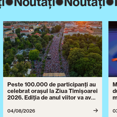
i
Noutăți
Noutăți
Peste 100.000 de participanți au
M
celebrat orașul la Ziua Timișoarei
d
2026. Ediția de anul viitor va avea
m
loc între 30 iulie și 3 august 2027
B
ce
04/08/2026
0