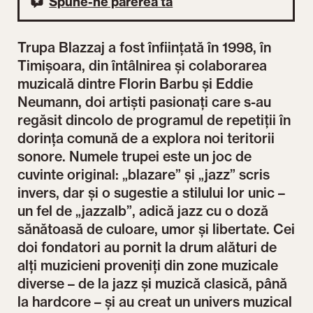
Spune-ne părerea ta
Trupa Blazzaj a fost înființată în 1998, în
Timișoara, din întâlnirea și colaborarea
muzicală dintre Florin Barbu și Eddie
Neumann, doi artiști pasionați care s-au
regăsit dincolo de programul de repetiții în
dorința comună de a explora noi teritorii
sonore. Numele trupei este un joc de
cuvinte original: „blazare” și „jazz” scris
invers, dar și o sugestie a stilului lor unic –
un fel de „jazzalb”, adică jazz cu o doză
sănătoasă de culoare, umor și libertate. Cei
doi fondatori au pornit la drum alături de
alți muzicieni proveniți din zone muzicale
diverse – de la jazz și muzică clasică, până
la hardcore – și au creat un univers muzical