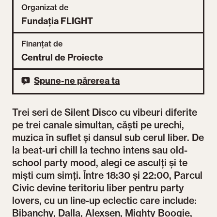
Organizat de
Fundația FLIGHT
Finanțat de
Centrul de Proiecte
Spune-ne părerea ta
Trei seri de Silent Disco cu vibeuri diferite
pe trei canale simultan, căști pe urechi,
muzica în suflet și dansul sub cerul liber. De
la beat-uri chill la techno intens sau old-
school party mood, alegi ce asculți și te
miști cum simți. Între 18:30 și 22:00, Parcul
Civic devine teritoriu liber pentru party
lovers, cu un line-up eclectic care include:
Bibanchy, Dalla, Alexsen, Mighty Boogie,