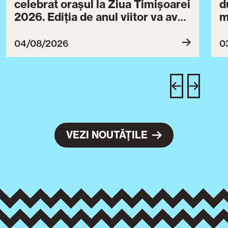
celebrat orașul la Ziua Timișoarei
d
2026. Ediția de anul viitor va avea
m
loc între 30 iulie și 3 august 2027
B
ce
04/08/2026
0
T
u
c
VEZI NOUTĂȚILE