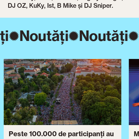
DJ OZ, KuKy, Ist, B Mike și DJ Sniper.
ți
Noutăți
Noutăți
Peste 100.000 de participanți au
M