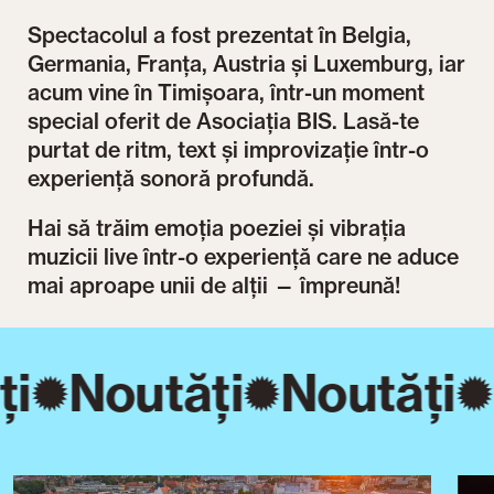
Spectacolul a fost prezentat în Belgia,
Germania, Franța, Austria și Luxemburg, iar
acum vine în Timișoara, într-un moment
special oferit de Asociația BIS. Lasă-te
purtat de ritm, text și improvizație într-o
experiență sonoră profundă.
Hai să trăim emoția poeziei și vibrația
muzicii live într-o experiență care ne aduce
mai aproape unii de alții — împreună!
ți
Noutăți
Noutăți