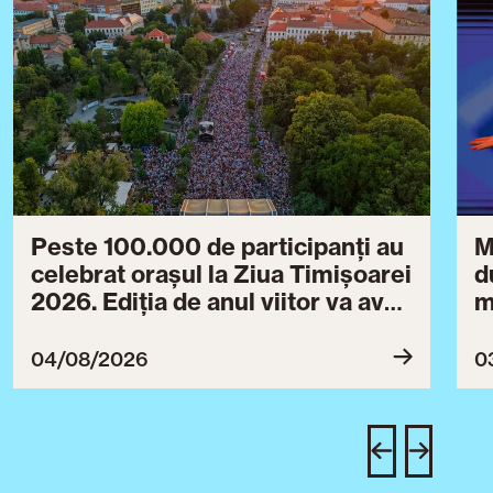
Peste 100.000 de participanți au
M
celebrat orașul la Ziua Timișoarei
d
2026. Ediția de anul viitor va avea
m
loc între 30 iulie și 3 august 2027
B
ce
04/08/2026
0
T
u
c