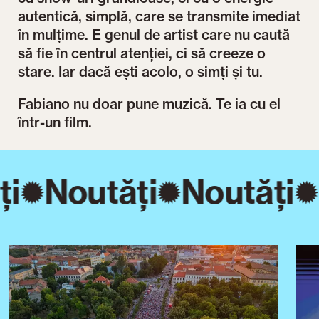
autentică, simplă, care se transmite imediat
în mulțime. E genul de artist care nu caută
să fie în centrul atenției, ci să creeze o
stare. Iar dacă ești acolo, o simți și tu.
Fabiano nu doar pune muzică. Te ia cu el
într-un film.
ți
Noutăți
Noutăți