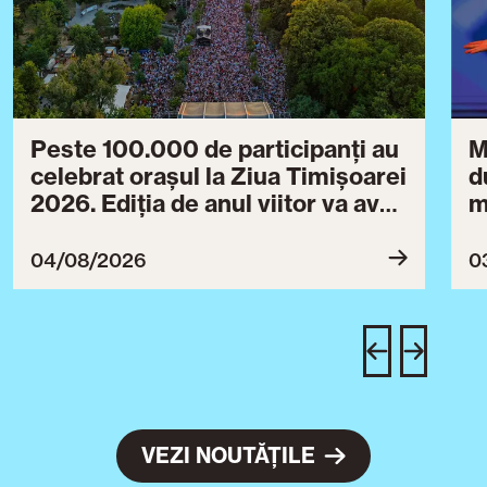
Peste 100.000 de participanți au
M
celebrat orașul la Ziua Timișoarei
d
2026. Ediția de anul viitor va avea
m
loc între 30 iulie și 3 august 2027
B
ce
04/08/2026
0
T
u
c
VEZI NOUTĂȚILE