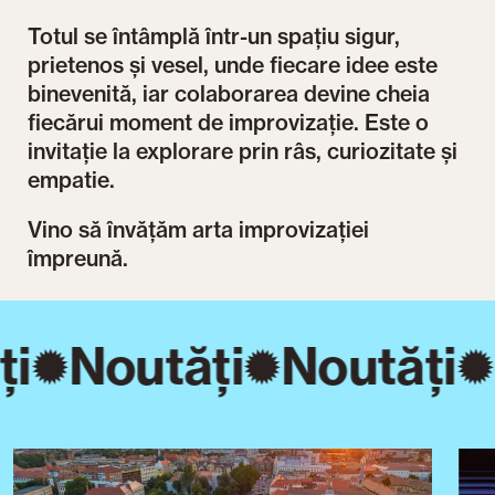
Totul se întâmplă într-un spațiu sigur,
prietenos și vesel, unde fiecare idee este
binevenită, iar colaborarea devine cheia
fiecărui moment de improvizație. Este o
invitație la explorare prin râs, curiozitate și
empatie.
Vino să învățăm arta improvizației
împreună.
ți
Noutăți
Noutăți