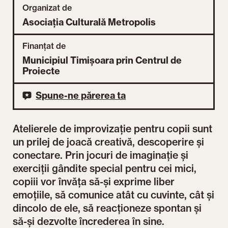
Organizat de
Asociația Culturală Metropolis
Finanțat de
Municipiul Timișoara prin Centrul de
Proiecte
Spune-ne părerea ta
Atelierele de improvizație pentru copii sunt
un prilej de joacă creativă, descoperire și
conectare. Prin jocuri de imaginație și
exerciții gândite special pentru cei mici,
copiii vor învăța să-și exprime liber
emoțiile, să comunice atât cu cuvinte, cât și
dincolo de ele, să reacționeze spontan și
să-și dezvolte încrederea în sine.