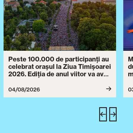
Peste 100.000 de participanți au
M
celebrat orașul la Ziua Timișoarei
d
2026. Ediția de anul viitor va avea
m
loc între 30 iulie și 3 august 2027
B
ce
04/08/2026
0
T
u
c