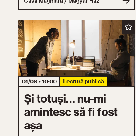
Casa Maghiară / Magyar Ház
01/08 • 10:00
Lectură publică
Și totuși… nu-mi
amintesc să fi fost
așa