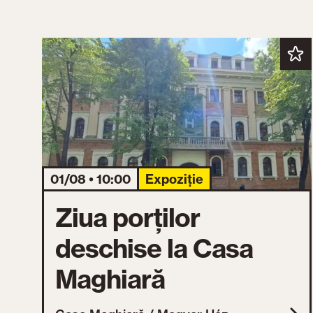
01/08 • 10:00
Expoziție
Ziua porților
deschise la Casa
Maghiară