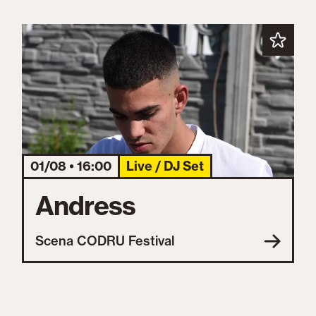
01/08 • 16:00
Live / DJ Set
Andress
Scena CODRU Festival