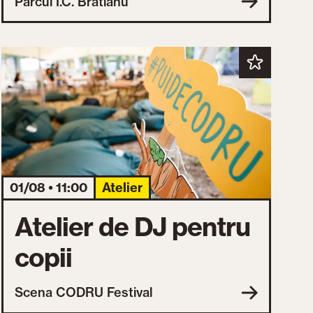
Parcul I.C. Brătianu
01/08 • 11:00
Atelier
Atelier de DJ pentru
copii
Scena CODRU Festival