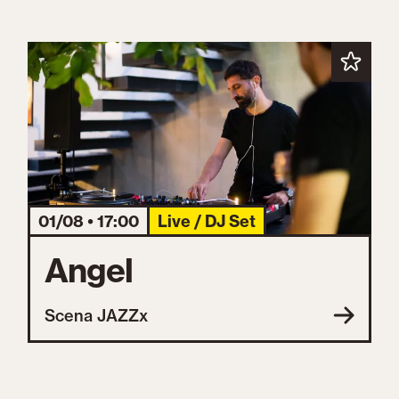
01/08 • 17:00
Live / DJ Set
Angel
Scena JAZZx