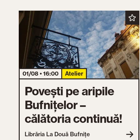
01/08 • 16:00
Atelier
Povești pe aripile
Bufnițelor –
călătoria continuă!
Librăria La Două Bufnițe