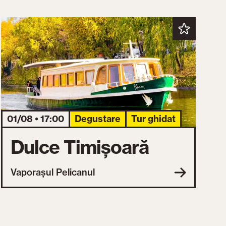
01/08 • 17:00
Degustare
Tur ghidat
Dulce Timișoară
Vaporașul Pelicanul