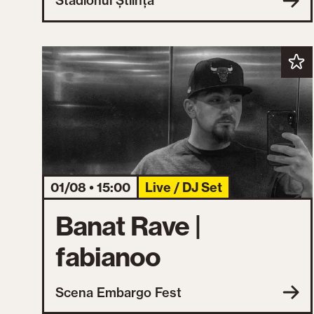
Stadionul Știința
01/08 • 15:00
Live / DJ Set
Banat Rave |
fabianoo
Scena Embargo Fest