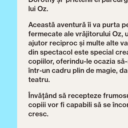
lui Oz.
Această aventură îi va purta p
fermecate ale vrăjitorului Oz, 
ajutor reciproc și multe alte 
din spectacol este special crea
copiilor, oferindu-le ocazia să-
într-un cadru plin de magie, dar
teatru.
Învățând să recepteze frumosul 
copiii vor fi capabili să se î
cresc.