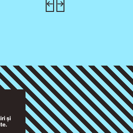
ri și
te.