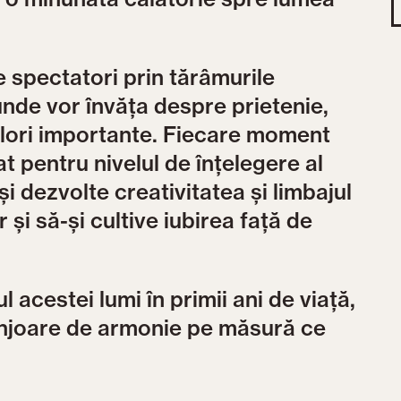
e spectatori prin tărâmurile
unde vor învăța despre prietenie,
valori importante. Fiecare moment
t pentru nivelul de înțelegere al
și dezvolte creativitatea și limbajul
 și să-și cultive iubirea față de
acestei lumi în primii ani de viață,
nconjoare de armonie pe măsură ce