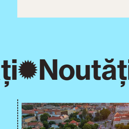
i
Noutăți