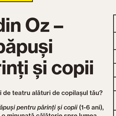
din Oz –
păpuși
nți și copii
i de teatru alături de copilașul tău?
ăpuși pentru părinți și copii
(1-6 ani),
g o minunată călătorie spre lumea