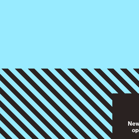
News
op