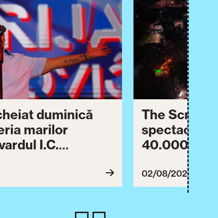
ncheiat duminică
The Script ș
eria marilor
spectaculos 
ardul I.C.
40.000 de pa
lebrării orașului.
împreună Tim
inuă astăzi cu o
evenimentul
02/08/2026
imente culturale