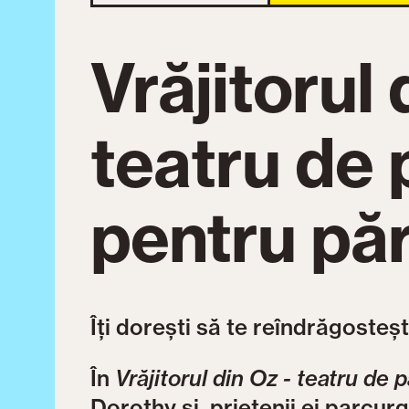
Vrăjitorul 
teatru de 
pentru pări
Îți dorești să te reîndrăgosteșt
În
Vrăjitorul din Oz - teatru de p
Dorothy și prietenii ei parcur