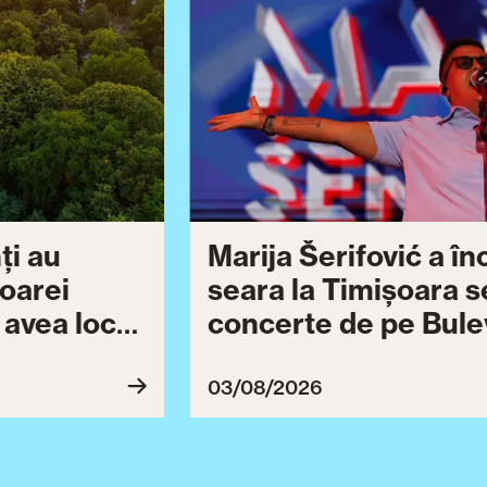
ți au
Marija Šerifović a î
șoarei
seara la Timișoara s
a avea loc
concerte de pe Bulev
27
Brătianu dedicate ce
Ziua Timișoarei cont
03/08/2026
ultimă serie de even