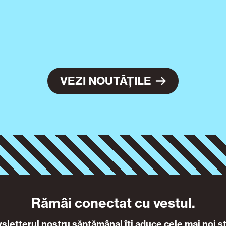
VEZI NOUTĂȚILE
Rămâi conectat cu vestul.
letterul nostru săptămânal îți aduce cele mai noi ști