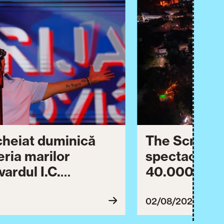
ncheiat duminică
The Script ș
eria marilor
spectaculos 
ardul I.C.
40.000 de pa
lebrării orașului.
împreună Tim
inuă astăzi cu o
evenimentul
02/08/2026
imente culturale