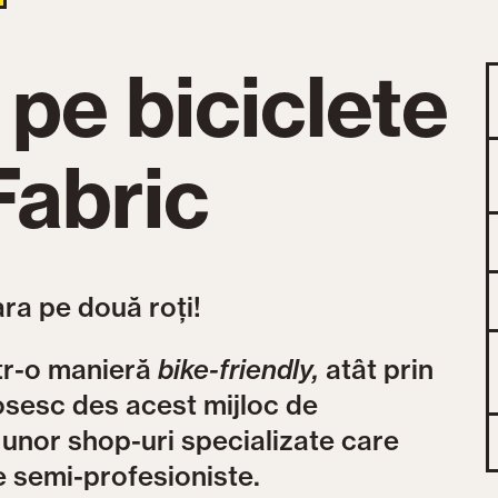
 pe biciclete
Fabric
ra pe două roți!
ntr-o manieră
bike-friendly,
atât prin
olosesc des acest mijloc de
 unor shop-uri specializate care
te semi-profesioniste.