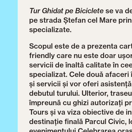
Tur Ghidat pe Biciclete
se va d
pe strada Ștefan cel Mare prin
specializate.
Scopul este de a prezenta cart
friendly care nu este doar ușor
servicii de înaltă calitate în ce
specializat. Cele două afaceri
și servicii și vor oferi asisten
debutul turului. Ulterior, traseul
împreună cu ghizi autorizați p
Tours și va viza obiective de i
destinație finală Parcul Civic,
evenimentului Celebrarea oraș