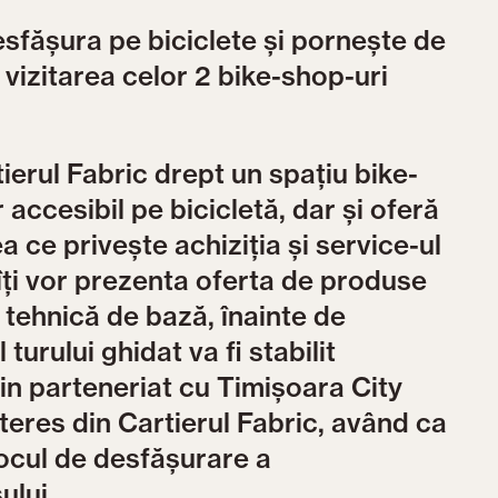
esfășura pe biciclete și pornește de
 vizitarea celor 2 bike-shop-uri
ierul Fabric drept un spațiu bike-
 accesibil pe bicicletă, dar și oferă
ea ce privește achiziția și service-ul
 îți vor prezenta oferta de produse
ță tehnică de bază, înainte de
 turului ghidat va fi stabilit
rin parteneriat cu Timișoara City
nteres din Cartierul Fabric, având ca
 locul de desfășurare a
ului.