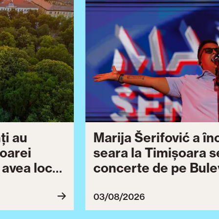
ți au
Marija Šerifović a î
șoarei
seara la Timișoara s
a avea loc
concerte de pe Bulev
27
Brătianu dedicate ce
Ziua Timișoarei cont
03/08/2026
ultimă serie de even