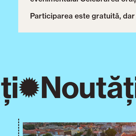
Participarea este gratuită, dar 
i
Noutăți