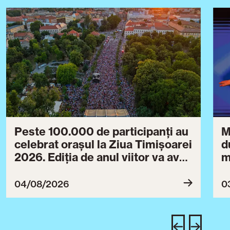
Peste 100.000 de participanți au
M
celebrat orașul la Ziua Timișoarei
d
2026. Ediția de anul viitor va avea
m
loc între 30 iulie și 3 august 2027
B
ce
04/08/2026
0
T
u
c