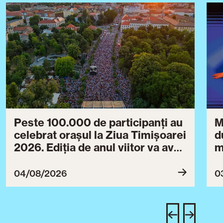
Peste 100.000 de participanți au
M
celebrat orașul la Ziua Timișoarei
d
2026. Ediția de anul viitor va avea
m
loc între 30 iulie și 3 august 2027
B
ce
04/08/2026
0
T
u
c