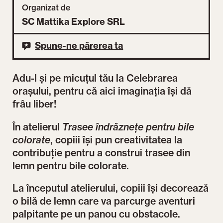
Organizat de
SC Mattika Explore SRL
Spune-ne părerea ta
Adu-l și pe micuțul tău la Celebrarea
orașului, pentru că aici imaginația își dă
frâu liber!
În atelierul
Trasee îndrăznețe pentru bile
colorate
, copiii își pun creativitatea la
contribuție pentru a construi trasee din
lemn pentru bile colorate.
La începutul atelierului, copiii își decorează
o bilă de lemn care va parcurge aventuri
palpitante pe un panou cu obstacole.