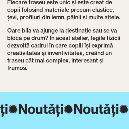
Fiecare traseu este unic și este creat de
copii folosind materiale precum elastice,
țevi, profiluri din lemn, pâlnii și multe altele.
Oare bila va ajunge la destinație sau se va
bloca pe drum? În acest atelier, legile fizicii
dezvoltă cadrul în care copiii își exprimă
creativitatea și inventivitatea, creând un
traseu cât mai complex, interesant și
frumos.
ți
Noutăți
Noutăți