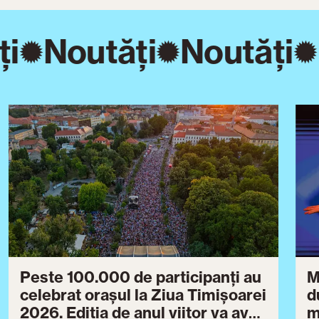
i
Noutăți
Noutăți
Peste 100.000 de participanți au
M
celebrat orașul la Ziua Timișoarei
d
2026. Ediția de anul viitor va avea
m