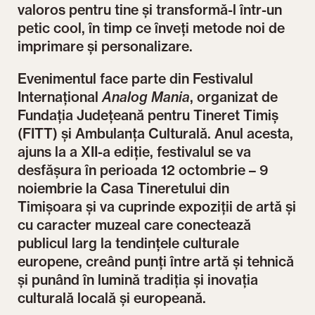
valoros pentru tine și transformă-l într-un
petic cool, în timp ce înveți metode noi de
imprimare și personalizare.
Evenimentul face parte din Festivalul
Internațional
Analog Mania
, organizat de
Fundația Județeană pentru Tineret Timiș
(FITT) și Ambulanța Culturală. Anul acesta,
ajuns la a XII-a ediție, festivalul se va
desfășura în perioada 12 octombrie – 9
noiembrie la Casa Tineretului din
Timișoara și va cuprinde expoziții de artă și
cu caracter muzeal care conectează
publicul larg la tendințele culturale
europene, creând punți între artă și tehnică
și punând în lumină tradiția și inovația
culturală locală și europeană.