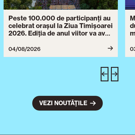
Peste 100.000 de participanți au
M
celebrat orașul la Ziua Timișoarei
d
2026. Ediția de anul viitor va avea
m
loc între 30 iulie și 3 august 2027
B
ce
04/08/2026
0
T
u
c
VEZI NOUTĂȚILE