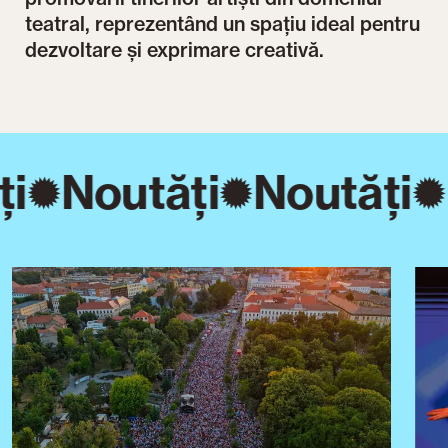
teatral, reprezentând un spațiu ideal pentru
dezvoltare și exprimare creativă.
ți
Noutăți
Noutăți