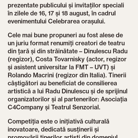
prezentate publicului și invitaților speciali
în zilele de 16, 17 și 18 august, în cadrul
evenimentului Celebrarea orașului.
Cele mai bune propuneri au fost alese de
un juriu format renumiți creatori de teatru
din țară și din străinătate – Dinulescu Radu
(regizor), Costa Tovarnisky (actor, regizor
și asistent universitar la FMT – UVT) și
Rolando Macrini (regizor din Italia). Tinerii
câștigători au beneficiat de consilierea
artistică a lui Radu Dinulescu și de sprijinul
organizatorilor și al partenerilor: Asociația
C4Company și Teatrul Senzorial.
Competiția este o inițiativă culturală
inovatoare, dedicată susținerii și
promovării tinerilor artiști din domeniul