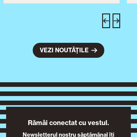
T
u
c
VEZI NOUTĂȚILE
Rămâi conectat cu vestul.
Newsletterul nostru săptămânal îți