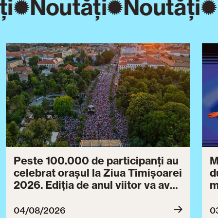
i
Noutăți
Noutăți
Peste 100.000 de participanți au
M
celebrat orașul la Ziua Timișoarei
d
2026. Ediția de anul viitor va avea
m
loc între 30 iulie și 3 august 2027
B
ce
04/08/2026
0