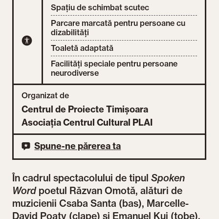
Spațiu de schimbat scutec
Parcare marcată pentru persoane cu
dizabilități
Toaletă adaptată
Facilități speciale pentru persoane
neurodiverse
Organizat de
Centrul de Proiecte Timișoara
Asociația Centrul Cultural PLAI
Spune-ne părerea ta
În cadrul spectacolului de tipul
Spoken
Word
poetul Răzvan Omotă, alături de
muzicienii Csaba Santa (bas), Marcelle-
David Poaty (clape) și Emanuel Kui (tobe),