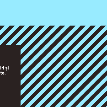
ri și
te.