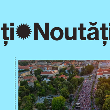
i
Noutăți