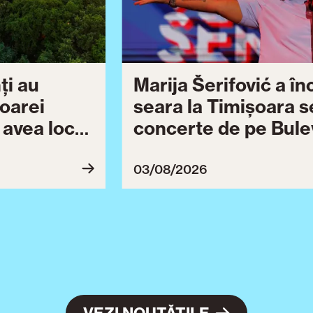
ți au
Marija Šerifović a î
șoarei
seara la Timișoara s
a avea loc
concerte de pe Bulev
27
Brătianu dedicate ce
Ziua Timișoarei cont
03/08/2026
ultimă serie de even