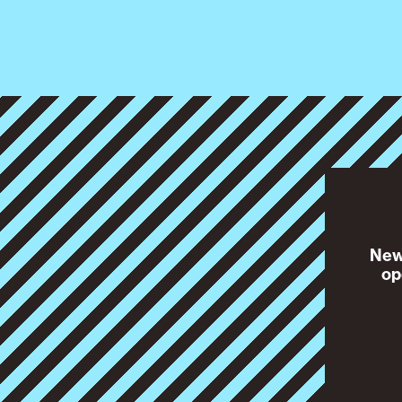
News
op