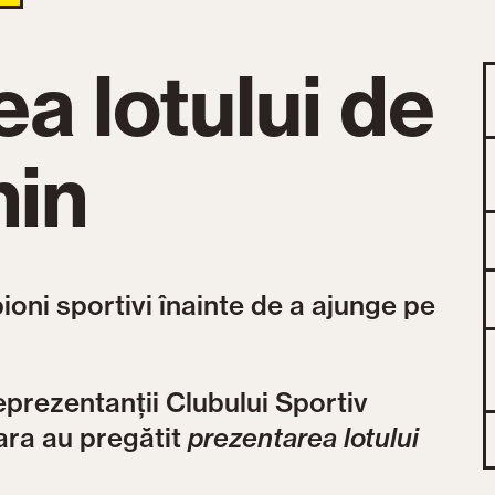
a lotului de
nin
ioni sportivi înainte de a ajunge pe
eprezentanții Clubului Sportiv
ara au pregătit
prezentarea lotului