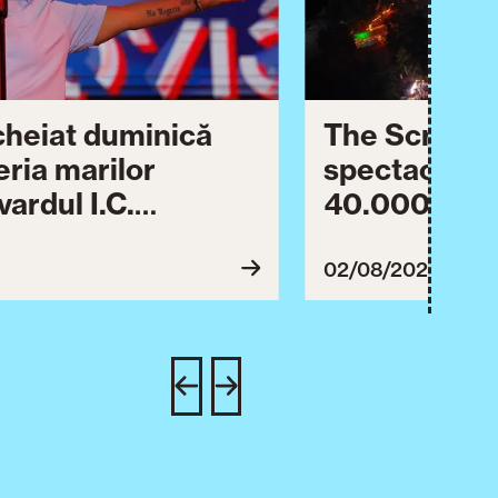
ncheiat duminică
The Script ș
eria marilor
spectaculos 
ardul I.C.
40.000 de pa
lebrării orașului.
împreună Tim
inuă astăzi cu o
evenimentul
02/08/2026
imente culturale