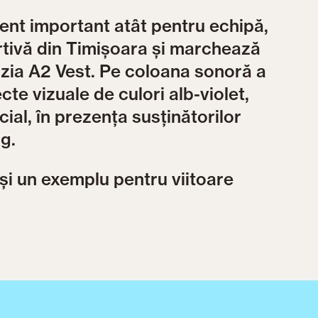
nt important atât pentru echipă,
rtivă din Timișoara și marchează
izia A2 Vest. Pe coloana sonoră a
ecte vizuale de culori alb-violet,
cial, în prezența susținătorilor
rg.
 și un exemplu pentru viitoare