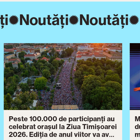
ți
Noutăți
Noutăți
Peste 100.000 de participanți au
M
celebrat orașul la Ziua Timișoarei
d
2026. Ediția de anul viitor va avea
m