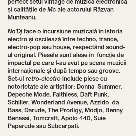
perfect setul vintage de muzică electronică
şi calitățile de
Mc
ale actorului Răzvan
Munteanu.
No’Dj
face o incursiune muzicală în istoria
electro şi oscilează între techno, trance,
electro-pop sau house, respectând sound-
ul original. Piesele sunt alese în funcţie de
impactul pe care l-au avut pe scena muzicii
internaţionale şi după tempo sau groove.
Set-ul r
etro-electro
include piese cu
notorietate ale artiştilor: Donna Summer,
Depeche Mode, Faithless, Daft Punk,
Schiller, Wonderland Avenue, Azzido da
Bass, Darude, The Prodigy, Modjo, Benny
Benassi, Tomcraft, Apolo 440, Suie
Paparude sau Subcarpati.