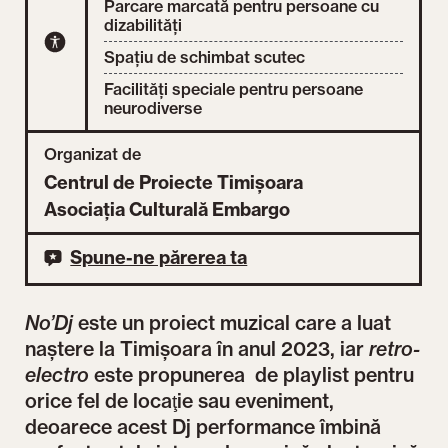
Parcare marcată pentru persoane cu
dizabilități
Spațiu de schimbat scutec
Facilități speciale pentru persoane
neurodiverse
Organizat de
Centrul de Proiecte Timișoara
Asociația Culturală Embargo
Spune-ne părerea ta
No’Dj
este un proiect muzical care a luat
naștere la Timișoara în anul 2023, iar
retro-
electro
este propunerea de playlist pentru
orice fel de locaţie sau eveniment,
deoarece acest Dj performance îmbină