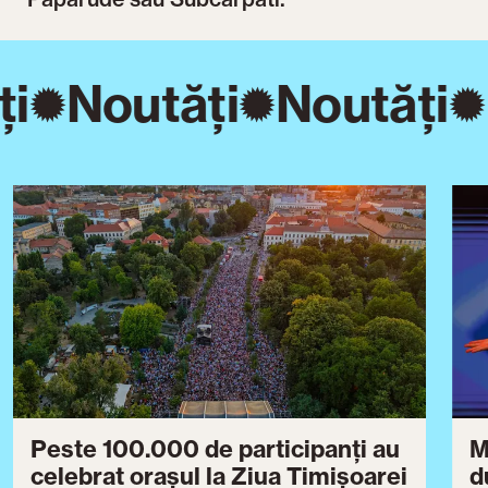
i
Noutăți
Noutăți
Peste 100.000 de participanți au
M
celebrat orașul la Ziua Timișoarei
d