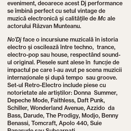
eveniment, deoarece acest Dj performance
se îmbină perfect cu setul vintage de
muzică electronică şi calitățile de
Mc
ale
actorului Răzvan Munteanu.
No’Dj
face o incursiune muzicală în istoria
electro şi oscilează între techno, trance,
electro-pop sau house, respectând sound-
ul original. Piesele sunt alese în funcţie de
impactul pe care l-au avut pe scena muzicii
internaţionale şi după tempo sau groove.
Set-ul Retro-Electro include piese cu
notorietate ale artiştilor: Donna Summer,
Depeche Mode, Faithless, Daft Punk,
Schiller, Wonderland Avenue, Azzido da
Bass, Darude, The Prodigy, Modjo, Benny
Benassi, Tomcraft, Apolo 440, Suie
Paparude sau Subcarpati.