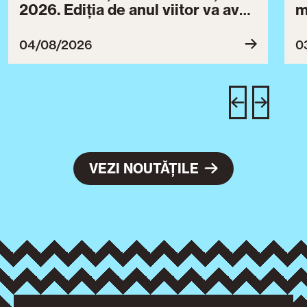
2026. Ediția de anul viitor va avea
m
loc între 30 iulie și 3 august 2027
B
ce
04/08/2026
0
T
u
c
VEZI NOUTĂȚILE