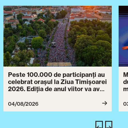
Peste 100.000 de participanți au
M
celebrat orașul la Ziua Timișoarei
d
2026. Ediția de anul viitor va avea
m
loc între 30 iulie și 3 august 2027
B
ce
04/08/2026
0
T
u
c