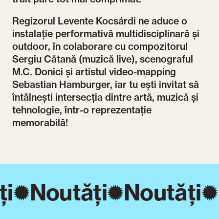
Regizorul Levente Kocsárdi ne aduce o
instalație performativă multidisciplinară și
outdoor, în colaborare cu compozitorul
Sergiu Cătană (muzică live), scenograful
M.C. Donici și artistul video-mapping
Sebastian Hamburger, iar tu ești invitat să
întâlnești intersecția dintre artă, muzică și
tehnologie, într-o reprezentație
memorabilă!
ți
Noutăți
Noutăți