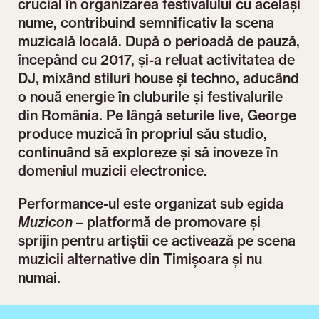
crucial în organizarea festivalului cu același
nume, contribuind semnificativ la scena
muzicală locală. După o perioadă de pauză,
începând cu 2017, și-a reluat activitatea de
DJ, mixând stiluri house și techno, aducând
o nouă energie în cluburile și festivalurile
din România. Pe lângă seturile live, George
produce muzică în propriul său studio,
continuând să exploreze și să inoveze în
domeniul muzicii electronice.
Performance-ul este organizat sub egida
Muzicon
– platformă de promovare și
sprijin pentru artiștii ce activează pe scena
muzicii alternative din Timișoara și nu
numai.