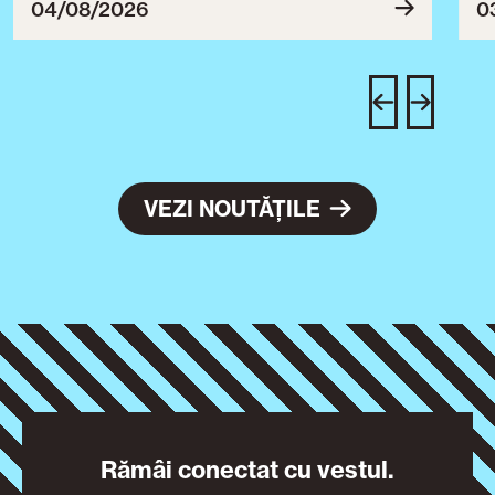
ce
04/08/2026
0
T
u
c
VEZI NOUTĂȚILE
Rămâi conectat cu vestul.