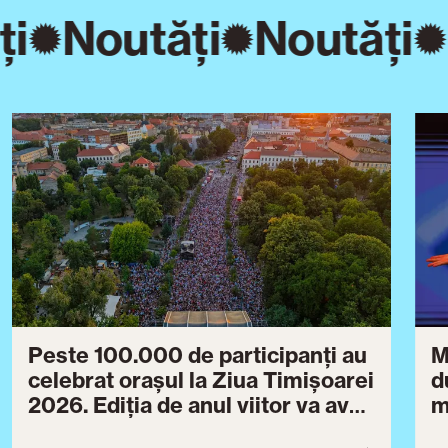
ți
Noutăți
Noutăți
Peste 100.000 de participanți au
M
celebrat orașul la Ziua Timișoarei
d
2026. Ediția de anul viitor va avea
m
loc între 30 iulie și 3 august 2027
B