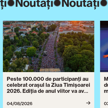
ți
Noutăți
Noutăți
Peste 100.000 de participanți au
M
celebrat orașul la Ziua Timișoarei
d
2026. Ediția de anul viitor va avea
m
loc între 30 iulie și 3 august 2027
B
ce
04/08/2026
0