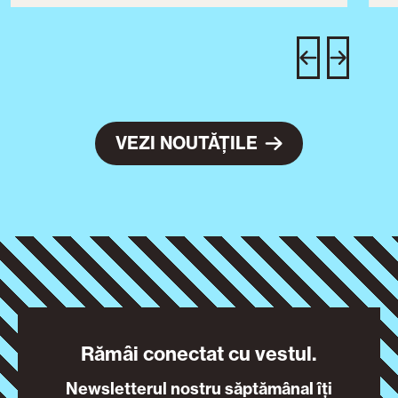
T
u
c
VEZI NOUTĂȚILE
Rămâi conectat cu vestul.
Newsletterul nostru săptămânal îți