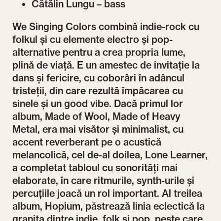
Cătălin Lungu – bass
We Singing Colors combină indie-rock cu
folkul și cu elemente electro și pop-
alternative pentru a crea propria lume,
plină de viață. E un amestec de invitație la
dans și fericire, cu coborâri în adâncul
tristeții, din care rezultă împăcarea cu
sinele și un good vibe. Dacă primul lor
album, Made of Wool, Made of Heavy
Metal, era mai visător și minimalist, cu
accent reverberant pe o acustică
melancolică, cel de-al doilea, Lone Learner,
a completat tabloul cu sonorități mai
elaborate, în care ritmurile, synth-urile și
percuțiile joacă un rol important. Al treilea
album, Hopium, păstrează linia eclectică la
granița dintre indie, folk și pop, peste care