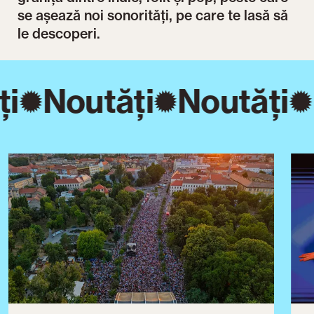
se așează noi sonorități, pe care te lasă să
le descoperi.
i
Noutăți
Noutăți