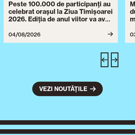
Peste 100.000 de participanți au
M
celebrat orașul la Ziua Timișoarei
d
2026. Ediția de anul viitor va avea
m
loc între 30 iulie și 3 august 2027
B
ce
04/08/2026
0
T
u
c
VEZI NOUTĂȚILE