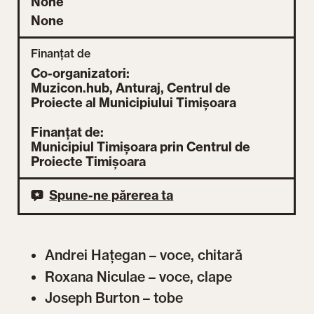
None
None
Finanțat de
Co-organizatori:
Muzicon.hub, Anturaj, Centrul de
Proiecte al Municipiului Timișoara
Finanțat de:
Municipiul Timișoara prin Centrul de
Proiecte Timișoara
Spune-ne părerea ta
Andrei Hațegan – voce, chitară
Roxana Niculae – voce, clape
Joseph Burton – tobe