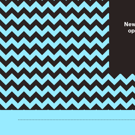
News
op