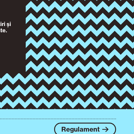
ri și
te.
Regulament