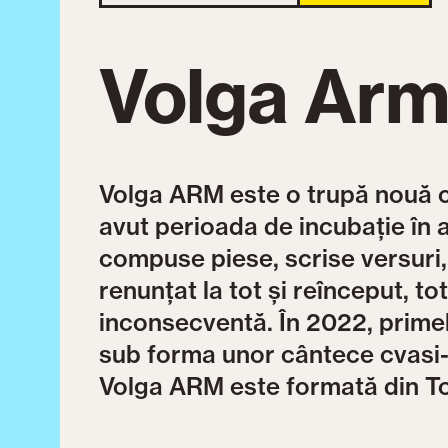
Volga Ar
Volga ARM este o trupă nouă cu
avut perioada de incubație în 
compuse piese, scrise versuri
renunțat la tot şi reînceput, to
inconsecventă. În 2022, primele
sub forma unor cântece cvasi-
Volga ARM este formată din T