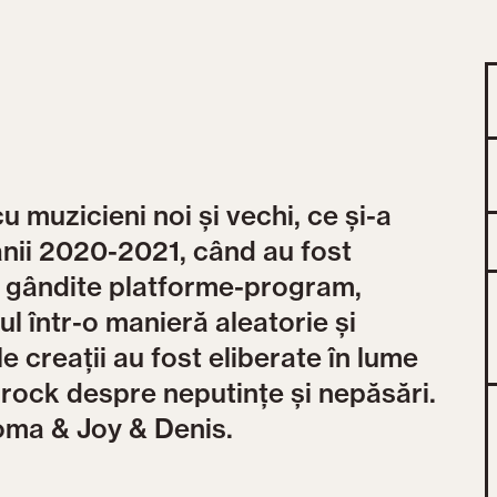
m
 muzicieni noi şi vechi, ce şi-a
anii 2020-2021, când au fost
, gândite platforme-program,
tul într-o manieră aleatorie şi
 creații au fost eliberate în lume
rock despre neputințe şi nepăsări.
oma & Joy & Denis.