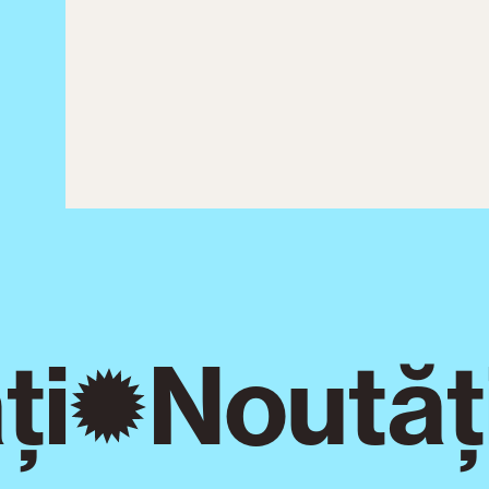
i
Noutăți