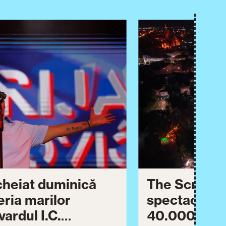
ncheiat duminică
The Script ș
eria marilor
spectaculos 
ardul I.C.
40.000 de pa