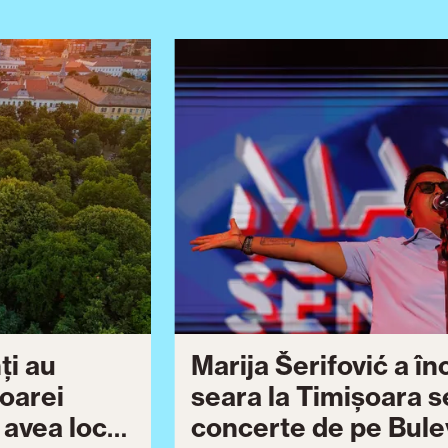
ți au
Marija Šerifović a î
șoarei
seara la Timișoara s
a avea loc
concerte de pe Bulev