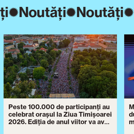
ți
Noutăți
Noutăți
Peste 100.000 de participanți au
M
celebrat orașul la Ziua Timișoarei
d
2026. Ediția de anul viitor va avea
m
loc între 30 iulie și 3 august 2027
B