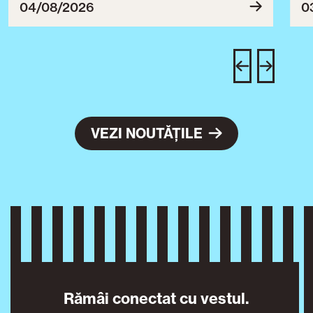
ce
04/08/2026
0
T
u
c
VEZI NOUTĂȚILE
Rămâi conectat cu vestul.