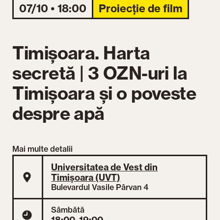
07/10 • 18:00
Proiecție de film
Timișoara. Harta
secretă | 3 OZN-uri la
Timișoara și o poveste
despre apă
Mai multe detalii
Universitatea de Vest din
Timișoara (UVT)
Bulevardul Vasile Pârvan 4
Sâmbătă
18:00–19:00