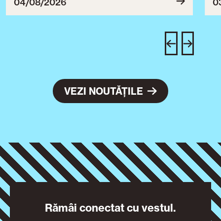
ce
04/08/2026
0
T
u
c
VEZI NOUTĂȚILE
Rămâi conectat cu vestul.