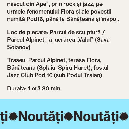
născut din Ape”, prin rock și jazz, pe
urmele fenomenului Flora și ale poveștii
numită Pod16, până la Bănățeana și înapoi.
Loc de plecare: Parcul de sculptură /
Parcul Alpinet, la lucrarea „Valul” (Sava
Soianov)
Traseu: Parcul Alpinet, terasa Flora,
Bănățeana (Splaiul Spiru Haret), fostul
Jazz Club Pod 16 (sub Podul Traian)
Durata: 1 oră 30 min
ți
Noutăți
Noutăți