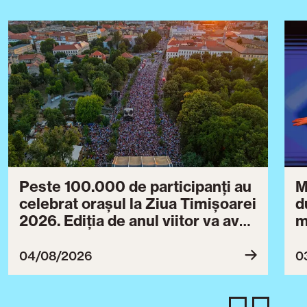
Peste 100.000 de participanți au
M
celebrat orașul la Ziua Timișoarei
d
2026. Ediția de anul viitor va avea
m
loc între 30 iulie și 3 august 2027
B
ce
04/08/2026
0
T
u
c