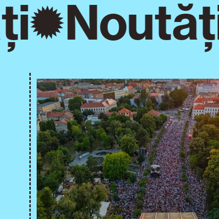
i
Noutăți