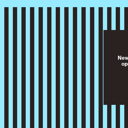
News
op