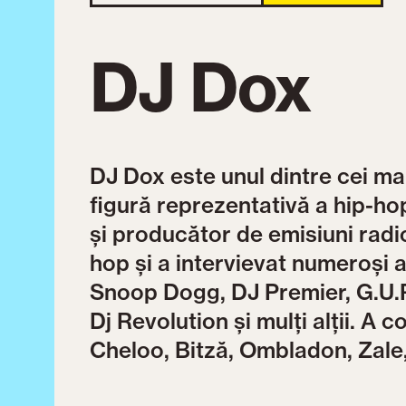
DJ Dox
DJ Dox este unul dintre cei ma
figură reprezentativă a hip-ho
și producător de emisiuni radio
hop și a intervievat numeroși a
Snoop Dogg, DJ Premier, G.U.R
Dj Revolution și mulți alții. A 
Cheloo, Bitză, Ombladon, Zale