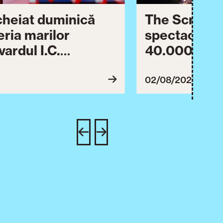
ncheiat duminică
The Script ș
eria marilor
spectaculos 
ardul I.C.
40.000 de pa
lebrării orașului.
împreună Tim
inuă astăzi cu o
evenimentul
02/08/2026
imente culturale