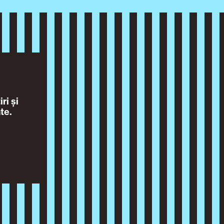
ri și
te.