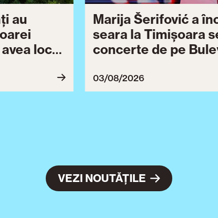
ți au
Marija Šerifović a î
șoarei
seara la Timișoara s
a avea loc
concerte de pe Bulev
27
Brătianu dedicate ce
Ziua Timișoarei cont
03/08/2026
ultimă serie de even
VEZI NOUTĂȚILE