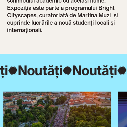
schimbului academic cu același nume.
Expoziția este parte a programului Bright
Cityscapes, curatoriată de Martina Muzi și
cuprinde lucrările a nouă studenți locali și
internaționali.
ți
Noutăți
Noutăți