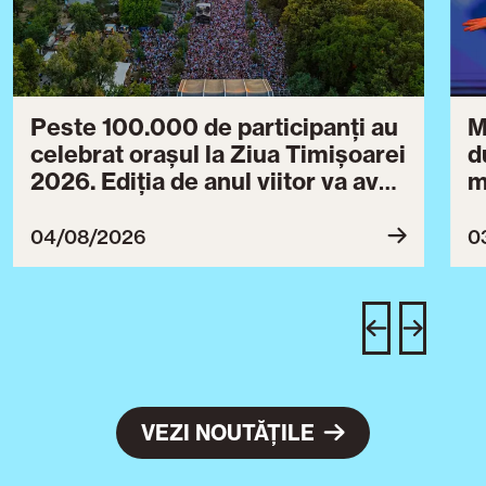
Peste 100.000 de participanți au
M
celebrat orașul la Ziua Timișoarei
d
2026. Ediția de anul viitor va avea
m
loc între 30 iulie și 3 august 2027
B
ce
04/08/2026
0
T
u
c
VEZI NOUTĂȚILE