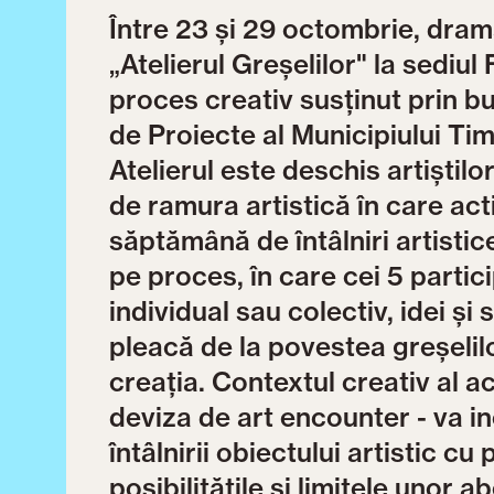
Între 23 și 29 octombrie, dra
„Atelierul Greșelilor" la sediu
proces creativ susținut prin bu
de Proiecte al Municipiului Tim
Atelierul este deschis artiștilo
de ramura artistică în care act
săptămână de întâlniri artistic
pe proces, în care cei 5 partic
individual sau colectiv, idei și
pleacă de la povestea greșelilo
creația. Contextul creativ al a
deviza de art encounter - va i
întâlnirii obiectului artistic cu
posibilitățile și limitele unor a