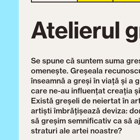
Atelierul g
Se spune că suntem suma greșe
omenește. Greșeala recunoscut
înseamnă a greși în viață și a g
care ne-au influențat creația 
Există greșeli de neiertat în a
artiști îmbrățișează deviza: do
să greșim semnificativ ca să 
straturi ale artei noastre?