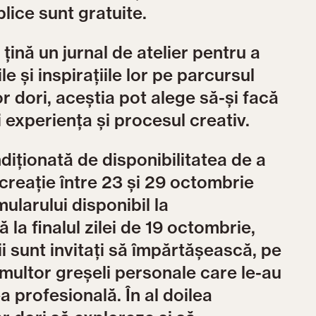
ice sunt gratuite.
ă țină un jurnal de atelier pentru a
le și inspirațiile lor pe parcursul
r dori, aceștia pot alege să-și facă
i experiența și procesul creativ.
ndiționată de disponibilitatea de a
e creație între 23 și 29 octombrie
larului disponibil la
 la finalul zilei de 19 octombrie,
ii sunt invitați să împărtășească, pe
multor greșeli personale care le-au
 profesională. În al doilea