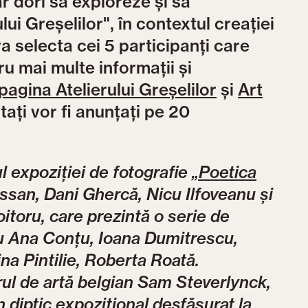
r dori să exploreze și să
lui Greșelilor", în contextul creației
a selecta cei 5 participanți care
ru mai multe informații și
pagina Atelierului Greșelilor
și
Art
ctați vor fi anunțați pe 20
l expoziției de fotografie
„Poetica
essan, Dani Ghercă, Nicu Ilfoveanu și
oitoru, care prezintă o serie de
 cu Ana Conțu, Ioana Dumitrescu,
na Pintilie, Roberta Roată.
orul de artă belgian Sam Steverlynck,
n diptic expozițional desfășurat la