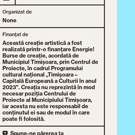
Organizat de
None
Finanțat de
Această creație artistică a fost
realizată printr-o finanțare Energie!
Burse de creație, acordată de
Municipiul Timișoara, prin Centrul de
Proiecte, în cadrul Programului
cultural național „Timișoara –
Capitală Europeană a Culturii în anul
2023". Creația nu reprezintă în mod
necesar poziția Centrului de
Proiecte al Municipiului Timișoara,
iar acesta nu este responsabil de
conținutul ei sau de modul în care
poate fi folosită.
Spune-ne părerea ta