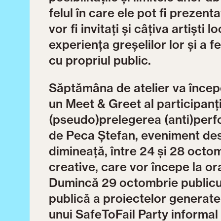
felul în care ele pot fi prezent
vor fi invitați și câțiva artiști 
experiența greșelilor lor și a f
cu propriul public.
Săptămâna de atelier va începe
un Meet & Greet al participanți
(pseudo)prelegerea (anti)per
de Peca Ștefan, eveniment desc
dimineață, între 24 și 28 octom
creative, care vor începe la ora
Dumincă 29 octombrie publicul
publică a proiectelor generate 
unui SafeToFail Party informa