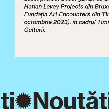
Harlan Levey Projects din Bruxel
Fundația Art Encounters din Ti
octombrie 2023), în cadrul Tim
Culturii.
i
Noutăți