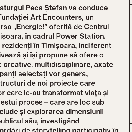
maturgul Peca Ștefan va conduce
l Fundației Art Encounters, un
rsa „Energie!” oferită de Centrul
ișoara, în cadrul Power Station.
r rezidenți în Timișoara, indiferent
ivează și își propune să ofere o
e creative, multidisciplinare, axate
ipanți selectați vor genera,
 structuri de noi proiecte care
r care le-au transformat viața și
cestui proces – care are loc sub
nclude și explorarea dimensiunii
 publicul său, investigând
bordări de storytelling participativ în