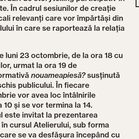
ate. În cadrul sesiunilor de creație
locali relevanți care vor împărtăși din
elului în care se raportează la relația
 luni 23 octombrie, de la ora 18 cu
lor, urmat la ora 19 de
formativă
nouameapiesă?
susținută
his publicului. În fiecare
brie vor avea loc întâlnirile
 10 și se vor termina la 14.
 este invitat la prezentarea
în cursul Atelierului, sub forma
l care se va desfășura începând cu