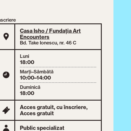
nscriere
Casa Isho / Fundația Art
Encounters
Bd. Take Ionescu, nr. 46 C
Luni
18:00
Marți–Sâmbătă
10:00–14:00
Duminică
18:00
Acces gratuit, cu înscriere,
Acces gratuit
Public specializat