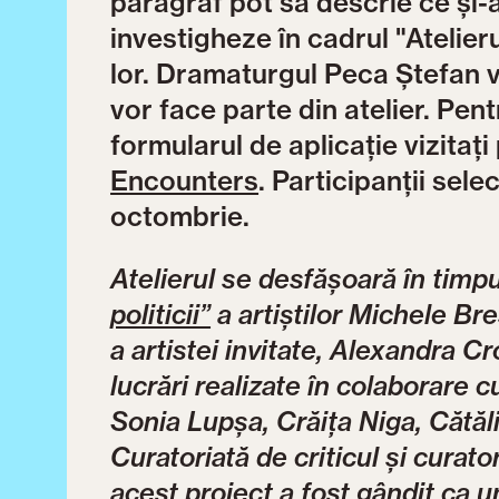
paragraf pot să descrie ce și-a
investigheze în cadrul "Atelieru
lor. Dramaturgul Peca Ștefan v
vor face parte din atelier. Pent
formularul de aplicație vizitați
Encounters
. Participanții sele
octombrie.
Atelierul se desfășoară în timpu
politicii”
a artiștilor Michele Br
a artistei invitate, Alexandra Cr
lucrări realizate în colaborare
Sonia Lupșa, Crăița Niga, Cătăli
Curatoriată de criticul și curat
acest proiect a fost gândit ca u