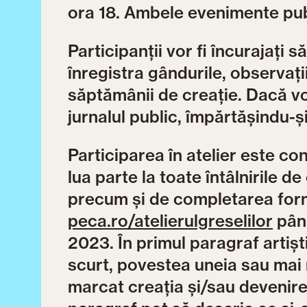
ora 18. Ambele evenimente publ
Participanții vor fi încurajați s
înregistra gândurile, observații
săptămânii de creație. Dacă vo
jurnalul public, împărtășindu-ș
Participarea în atelier este co
lua parte la toate întâlnirile d
precum și de completarea formu
peca.ro/atelierulgreselilor
până
2023. În primul paragraf artișt
scurt, povestea uneia sau mai 
marcat creația și/sau devenirea