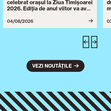
celebrat orașul la Ziua Timișoarei
d
2026. Ediția de anul viitor va avea
m
loc între 30 iulie și 3 august 2027
B
ce
04/08/2026
0
T
u
c
VEZI NOUTĂȚILE