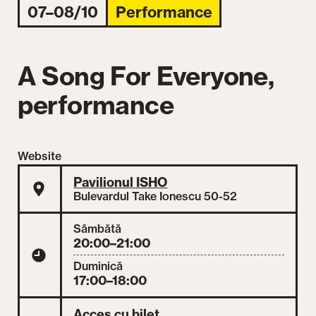
07–08/10
Performance
A Song For Everyone,
performance
Website
Pavilionul ISHO
Bulevardul Take Ionescu 50-52
Sâmbătă
20:00–21:00
Duminică
17:00–18:00
Acces cu bilet