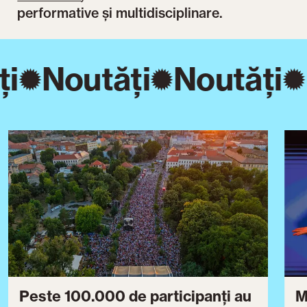
performative și multidisciplinare.
i
Noutăți
Noutăți
Peste 100.000 de participanți au
M